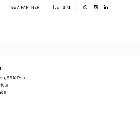
BE A PARTNER
İLETIŞIM
a
on, 55% Pes
elour
ace