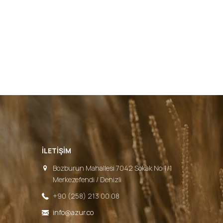
İLETIŞIM
Bozburun Mahallesi 7042 Sokak No:1/1
Merkezefendi / Denizli
+90 (258) 213 00 08
info@azur.co