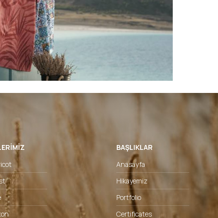
LERIMIZ
BAŞLIKLAR
icot
Anasayfa
st
Hikayemiz
e
Portfolio
ton
Certificates