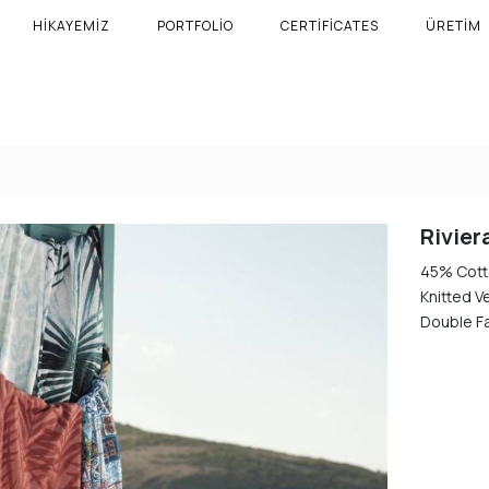
HIKAYEMIZ
PORTFOLIO
CERTIFICATES
ÜRETIM
Rivier
45% Cott
Knitted V
Double F