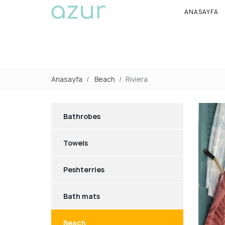
ANASAYFA
Anasayfa
Beach
Riviera
Bathrobes
Towels
Peshterries
Bath mats
Beach