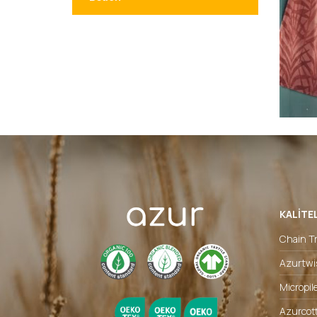
KALITE
Chain Tr
Azurtwi
Micropil
Azurcot